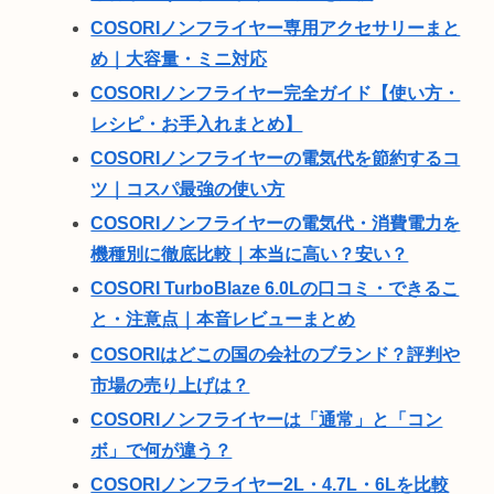
COSORIノンフライヤー専用アクセサリーまと
め｜大容量・ミニ対応
COSORIノンフライヤー完全ガイド【使い方・
レシピ・お手入れまとめ】
COSORIノンフライヤーの電気代を節約するコ
ツ｜コスパ最強の使い方
COSORIノンフライヤーの電気代・消費電力を
機種別に徹底比較｜本当に高い？安い？
COSORI TurboBlaze 6.0Lの口コミ・できるこ
と・注意点｜本音レビューまとめ
COSORIはどこの国の会社のブランド？評判や
市場の売り上げは？
COSORIノンフライヤーは「通常」と「コン
ボ」で何が違う？
COSORIノンフライヤー2L・4.7L・6Lを比較