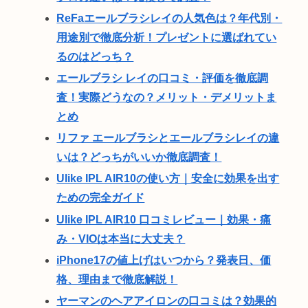
ReFaエールブラシレイの人気色は？年代別・
用途別で徹底分析！プレゼントに選ばれてい
るのはどっち？
エールブラシ レイの口コミ・評価を徹底調
査！実際どうなの？メリット・デメリットま
とめ
リファ エールブラシとエールブラシレイの違
いは？どっちがいいか徹底調査！
Ulike IPL AIR10の使い方｜安全に効果を出す
ための完全ガイド
Ulike IPL AIR10 口コミレビュー｜効果・痛
み・VIOは本当に大丈夫？
iPhone17の値上げはいつから？発表日、価
格、理由まで徹底解説！
ヤーマンのヘアアイロンの口コミは？効果的