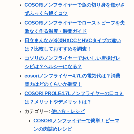
COSORIノンフライヤーで魚の切り身を焦がさ
ずふっくら焼くコツ
COSORIノンフライヤーでローストビーフを失
敗なく作る温度・時間ガイド
日立まんなか冷凍HXCCとHVCタイプの違い
は？比較しておすすめを調査！
コソリのノンフライヤーでおいしい唐揚げレ
シピは？ヘルシーになる？
cosoriノンフライヤー4.7Lの電気代は？消費
電力はどのくらいか調査！
COSORI PROLE4.7Lノンフライヤーの口コミ
は？メリットやデメリットは？
カテゴリー:
使い方・レシピ
COSORIノンフライヤーで簡単！ピーマ
ンの肉詰めレシピ