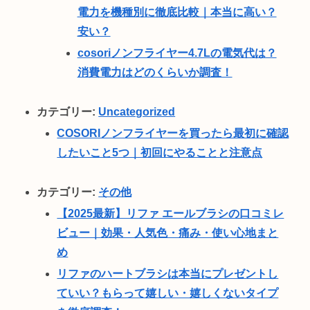
電力を機種別に徹底比較｜本当に高い？
安い？
cosoriノンフライヤー4.7Lの電気代は？
消費電力はどのくらいか調査！
カテゴリー:
Uncategorized
COSORIノンフライヤーを買ったら最初に確認
したいこと5つ｜初回にやることと注意点
カテゴリー:
その他
【2025最新】リファ エールブラシの口コミレ
ビュー｜効果・人気色・痛み・使い心地まと
め
リファのハートブラシは本当にプレゼントし
ていい？もらって嬉しい・嬉しくないタイプ