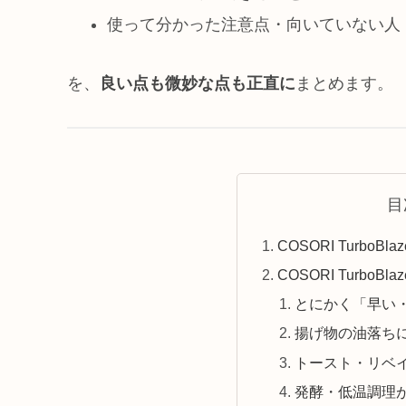
使って分かった注意点・向いていない人
を、
良い点も微妙な点も正直に
まとめます。
目
COSORI TurboB
COSORI TurboB
とにかく「早い
揚げ物の油落ち
トースト・リベ
発酵・低温調理