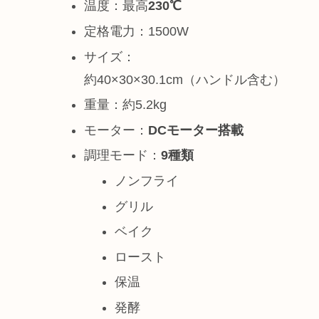
温度：最高
230℃
定格電力：1500W
サイズ：
約40×30×30.1cm（ハンドル含む）
重量：約5.2kg
モーター：
DCモーター搭載
調理モード：
9種類
ノンフライ
グリル
ベイク
ロースト
保温
発酵