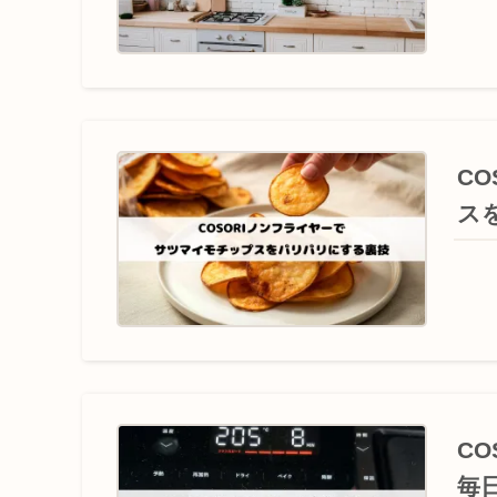
C
ス
C
毎