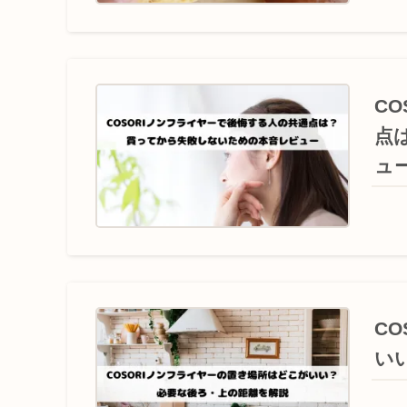
C
点
ュ
C
い