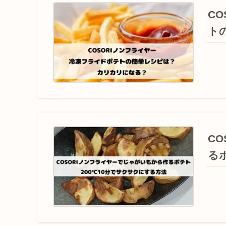
C
ト
C
る