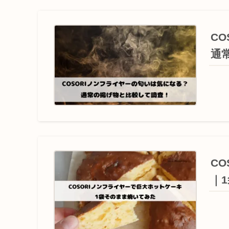
C
通
C
｜